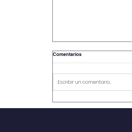
Comentarios
Escribir un comentario...
“Curso de Formación de
Evaluadores del Premio
Nacional de la Calidad y
Gestores del Modelo de
Excelencia”