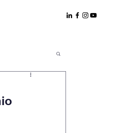
WEF
Contactenos
mio