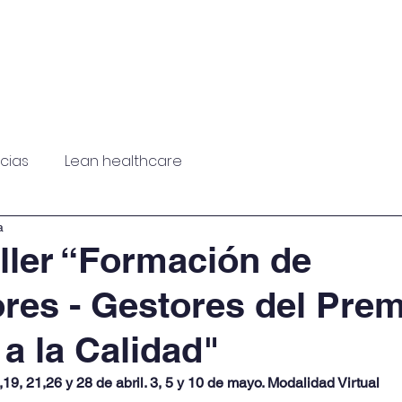
rvicios
Noticias
PNC
PPE
Eventos
icias
Lean healthcare
a
ller “Formación de
res - Gestores del Pre
a la Calidad"
19, 21,26 y 28 de abril. 3, 5 y 10 de mayo. Modalidad Virtual