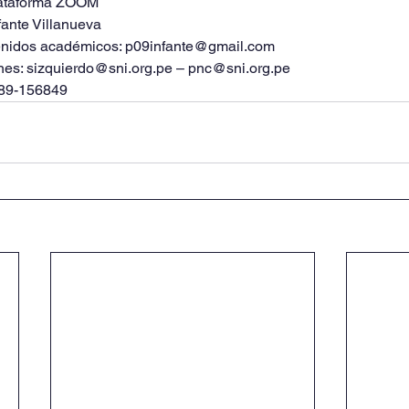
Plataforma ZOOM
nfante Villanueva
enidos académicos: p09infante@gmail.com
ones: sizquierdo@sni.org.pe – pnc@sni.org.pe
989-156849