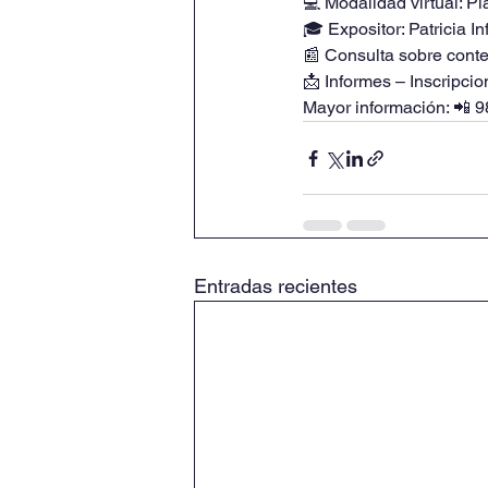
💻 Modalidad virtual: 
🎓 Expositor: Patricia I
📰 Consulta sobre cont
📩 Informes – Inscripci
Mayor información: 📲 
Entradas recientes