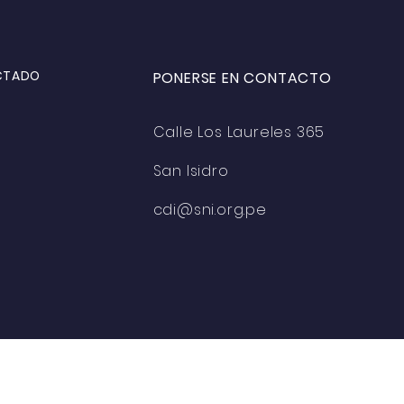
CTADO
PONERSE EN CONTACTO
Calle Los Laureles 365
San Isidro
cdi@sni.org.pe