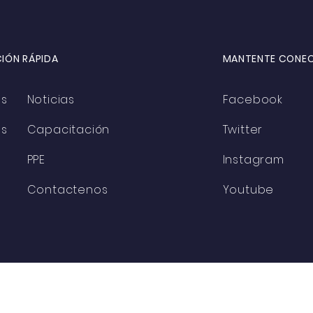
Certificados
IÓN RÁPIDA
MANTENTE CONE
os
Noticias
Facebook
os
Capacitación
Twitter
PPE
Instagram
Contactenos
Youtube