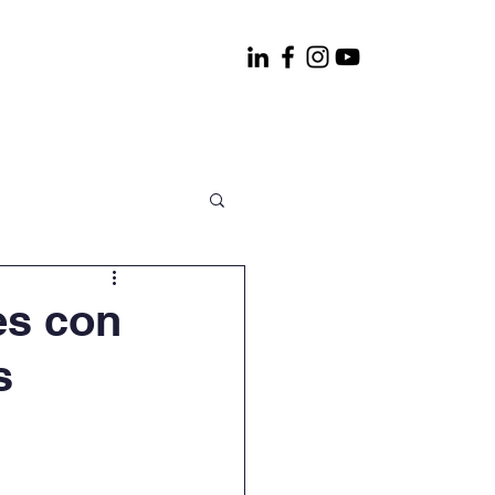
WEF
Contactenos
es con
s