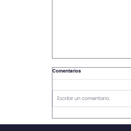
Comentarios
Escribir un comentario...
“Curso de Formación de
Evaluadores del Premio
Nacional de la Calidad y