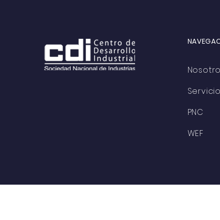
Gestores del Modelo de
Excelencia”
NAVEGAC
Nosotr
Servici
PNC
WEF