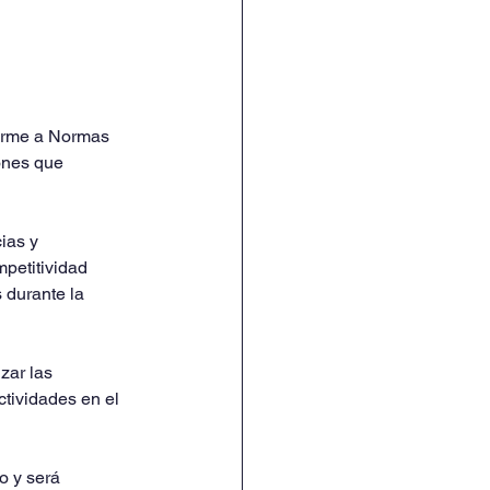
forme a Normas 
ones que 
ias y 
petitividad 
 durante la 
zar las 
tividades en el 
o y será 