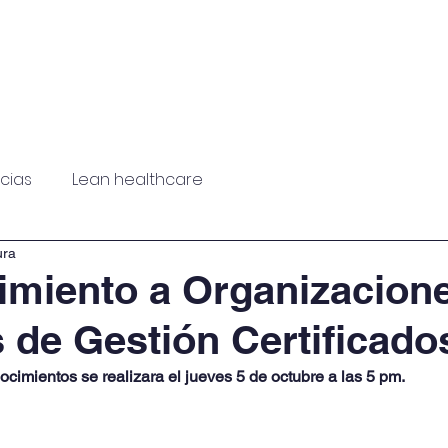
rvicios
Noticias
PNC
PPE
Eventos
icias
Lean healthcare
ura
miento a Organizacion
 de Gestión Certificado
imientos se realizara el jueves 5 de octubre a las 5 pm. 