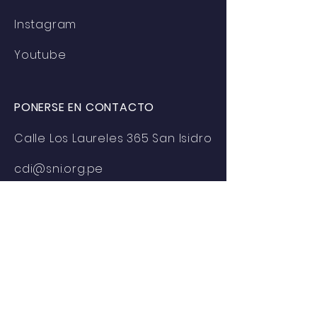
Instagram
Youtube
PONERSE EN CONTACTO
Calle Los Laureles 365 San Isidro
cdi@sni.org.pe
© 2021 por el Centro de Desarrollo
Industrial