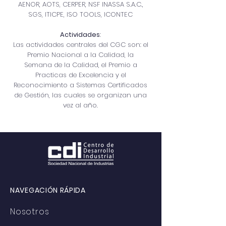
AENOR, AOTS, CERPER, NSF INASSA S.A.C.,
SGS, ITICPE, ISO TOOLS, ICONTEC
Actividades
:
Las actividades centrales del CGC son: el
Premio Nacional a la Calidad, la
Semana de la Calidad, el Premio a
Practicas de Excelencia y el
Reconocimiento a Sistemas Certificados
de Gestión, las cuales se organizan una
vez al año.
NAVEGACIÓN RÁPIDA
Nosotros