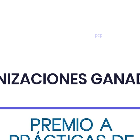
rvicios
Noticias
PNC
PPE
Eventos
NIZACIONES GANA