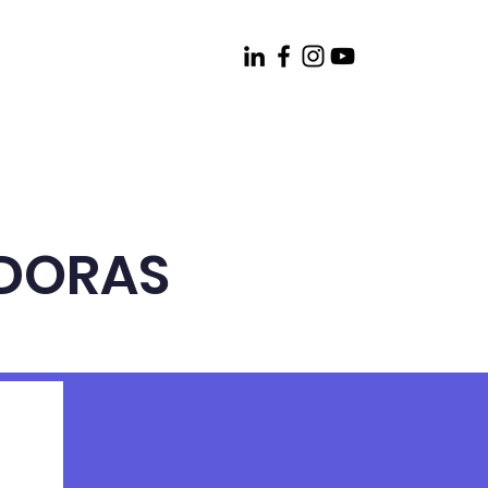
WEF
Contactenos
DORAS