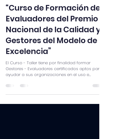
22 jul
2 min de lectura
“Curso de Formación de
Evaluadores del Premio
Nacional de la Calidad y
Gestores del Modelo de
Excelencia”
El Curso - Taller tiene por finalidad formar
Gestores - Evaluadores certificados aptos para
ayudar a sus organizaciones en el uso e
implementación del Modelo de Excelencia del
Premio Nacional a la Calidad del Perú. Objetivos:
· Ayudar a fortalecer capacidades de las
empresas a fin de que puedan proyectarse
como organizaciones “clase mundial” ·
Proporcionar metodología práctica para
identificar fortalezas y brechas de desempeño ·