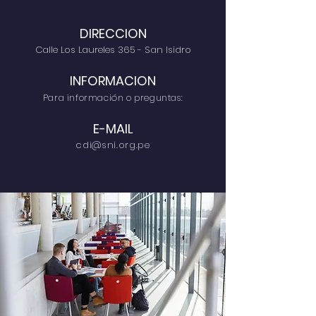
DIRECCION
Calle Los Laureles 365 - San Isidro
INFORMACION
Para información o preguntas:
E-MAIL
cdi@sni.org.pe