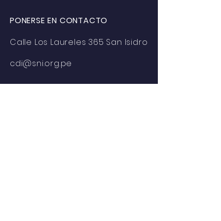
PONERSE EN CONTACTO
Calle Los Laureles 365 San Isidro
cdi@sni.org.pe
© 2021 por el Centro de Desarrollo
Industrial